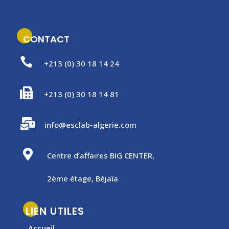
CONTACT

+213 (0) 30 18 14 24

+213 (0) 30 18 14 81

info@esclab-algerie.com

Centre d’affaires BIG CENTER,
2ème étage, Béjaïa
LIEN UTILES
Accueil