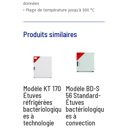
données
• Plage de température jusqu’à 300 °C
Nom de produit
*
Produits similaires
Téléphone
*
Email
*
Message
*
Modèle KT 170
Modèle BD-S
Étuves
56 Standard-
réfrigérées
Étuves
bactériologiqu
bactériologiqu
es à
es à
technologie
convection