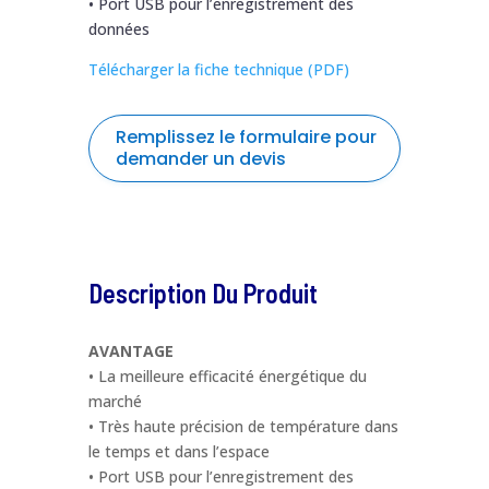
• Port USB pour l’enregistrement des
données
Télécharger la fiche technique (PDF)
Remplissez le formulaire pour
demander un devis
formulaire
Nom
*
de
demande
Description Du Produit
de
Prénom
*
devis
BINDER
AVANTAGE
• La meilleure efficacité énergétique du
Entreprise / Organisation
*
marché
• Très haute précision de température dans
le temps et dans l’espace
• Port USB pour l’enregistrement des
La fonction
*