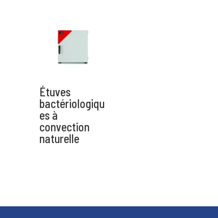
Envoyer
A
l
t
Étuves
e
bactériologiqu
r
es à
n
convection
a
naturelle
t
i
v
e
: