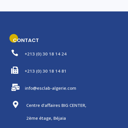
CONTACT

+213 (0) 30 18 14 24

+213 (0) 30 18 14 81

info@esclab-algerie.com

Centre d’affaires BIG CENTER,
2ème étage, Béjaïa