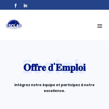
a
𝐎𝐟𝐟𝐫𝐞 𝐝'𝐄𝐦𝐩𝐥𝐨𝐢
Intégrez notre équipe et participez à notre
excellence.