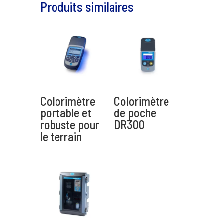
Produits similaires
Envoyer
A
l
t
e
Colorimètre
Colorimètre
r
portable et
de poche
n
robuste pour
DR300
a
le terrain
t
i
v
e
: