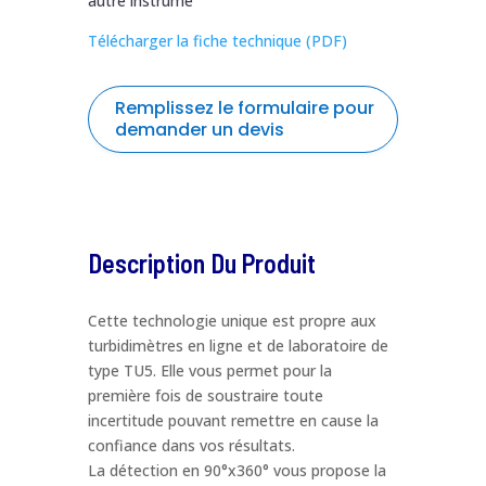
autre instrume
Télécharger la fiche technique (PDF)
Remplissez le formulaire pour
demander un devis
formulaire
Nom
*
de
demande
Description Du Produit
de
Prénom
*
devis
HACH
Cette technologie unique est propre aux
turbidimètres en ligne et de laboratoire de
Entreprise / Organisation
*
type TU5. Elle vous permet pour la
première fois de soustraire toute
incertitude pouvant remettre en cause la
confiance dans vos résultats.
La fonction
*
La détection en 90°x360° vous propose la