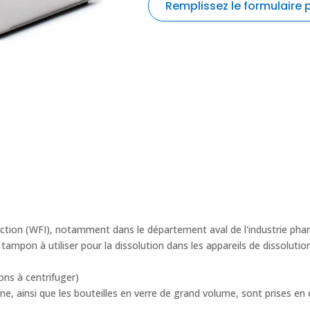
Remplissez le formulaire
formulaire
Nom
*
de
demande
de
Entreprise / Organisation
*
devis
velp
Nom de produit
*
Téléphone
*
ection (WFI), notamment dans le département aval de l'industrie pha
 tampon à utiliser pour la dissolution dans les appareils de dissolution
Email
*
cons à centrifuger)
ne, ainsi que les bouteilles en verre de grand volume, sont prises en