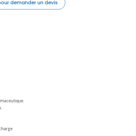
 pour demander un devis
Prénom
*
La fonction
*
rmaceutique.
.
 charge