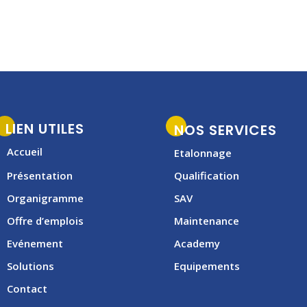
t
i
v
e
:
LIEN UTILES
NOS SERVICES
Accueil
Etalonnage
Présentation
Qualification
Organigramme
SAV
Offre d’emplois
Maintenance
Evénement
Academy
Solutions
Equipements
Contact