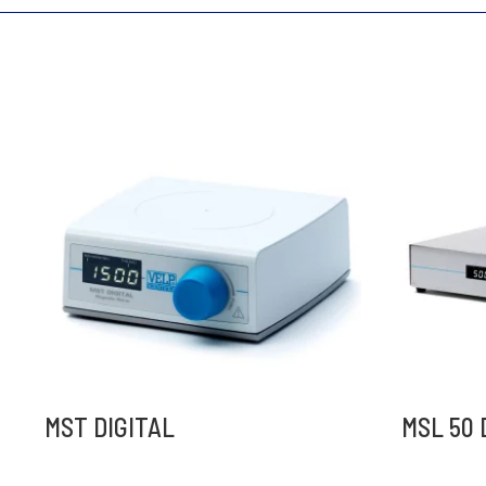
Message
*
Envoyer
A
l
t
e
MST DIGITAL
MSL 50 
r
n
a