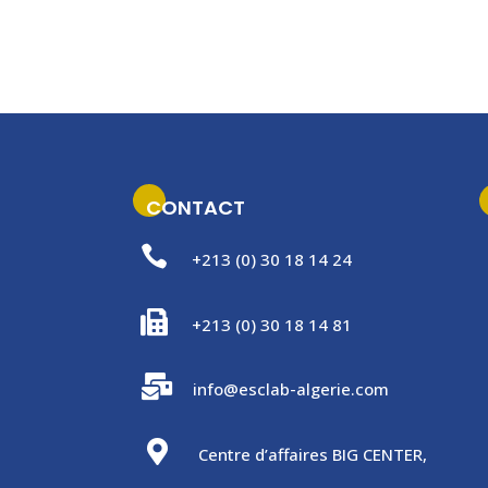
CONTACT

+213 (0) 30 18 14 24

+213 (0) 30 18 14 81

info@esclab-algerie.com

Centre d’affaires BIG CENTER,