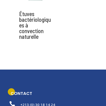
i
v
Étuves
e
:
bactériologiqu
es à
convection
naturelle
CONTACT

+213 (0) 30 18 14 24