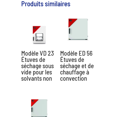
Produits similaires
Envoyer
Modèle VD 23
Modèle ED 56
Étuves de
Étuves de
séchage sous
séchage et de
vide pour les
chauffage à
A
solvants non
convection
l
t
e
r
n
a
t