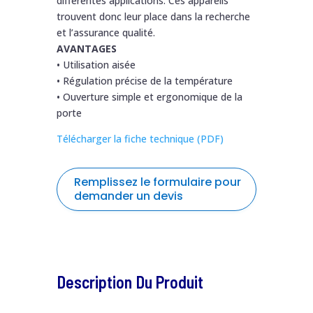
différentes applications. Ces appareils
trouvent donc leur place dans la recherche
et l’assurance qualité.
AVANTAGES
• Utilisation aisée
• Régulation précise de la température
• Ouverture simple et ergonomique de la
porte
Télécharger la fiche technique (PDF)
Remplissez le formulaire pour
demander un devis
formulaire
Nom
*
de
demande
Description Du Produit
de
Prénom
*
devis