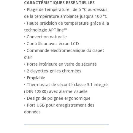
BINDER
CARACTÉRISTIQUES ESSENTIELLES
• Plage de température : de 5 °C au-dessus
Entreprise / Organisation
*
de la température ambiante jusqu’à 100 °C
• Haute précision de température grâce à la
technologie APT.line™
• Convection naturelle
La fonction
*
• Contrôleur avec écran LCD
• Commande électromécanique du clapet
d’air
Nom de produit
*
• Porte intérieure en verre de sécurité
• 2 clayettes-grilles chromées
• Empilable
Téléphone
*
• Thermostat de sécurité classe 3.1 intégré
(DIN 12880) avec alarme visuelle
• Design de poignée ergonomique
• Port USB pour enregistrement des
Email
*
données
Message
*