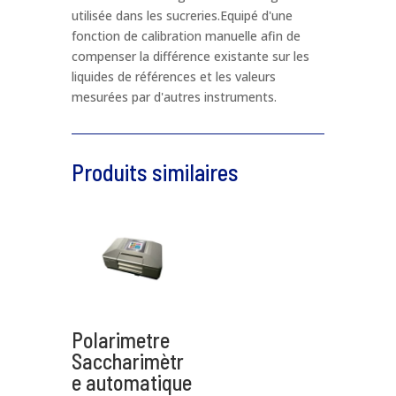
Nom de produit
*
utilisée dans les sucreries.Equipé d'une
fonction de calibration manuelle afin de
compenser la différence existante sur les
Téléphone
*
liquides de références et les valeurs
mesurées par d'autres instruments.
Email
*
Produits similaires
Message
*
Polarimetre
Saccharimètr
e automatique
Envoyer