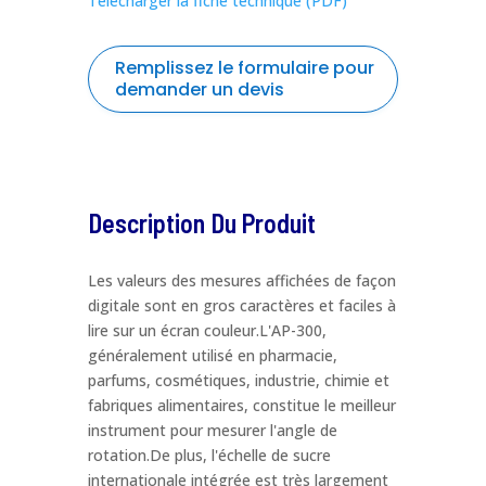
Télécharger la fiche technique (PDF)
Remplissez le formulaire pour
demander un devis
formulaire
Nom
*
de
demande
Description Du Produit
de
Prénom
*
devis
atago
Les valeurs des mesures affichées de façon
digitale sont en gros caractères et faciles à
Entreprise / Organisation
*
lire sur un écran couleur.L'AP-300,
généralement utilisé en pharmacie,
parfums, cosmétiques, industrie, chimie et
fabriques alimentaires, constitue le meilleur
La fonction
*
instrument pour mesurer l'angle de
rotation.De plus, l'échelle de sucre
internationale intégrée est très largement