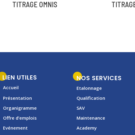
t
TITRAGE OMNIS
TITRAGE
e
r
n
a
t
i
v
e
:
LIEN UTILES
NOS SERVICES
Accueil
Etalonnage
Présentation
Qualification
Organigramme
SAV
Offre d’emplois
Maintenance
Evénement
Academy