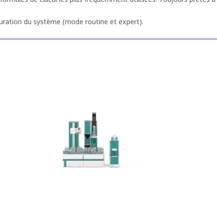
Email
*
guration du système (mode routine et expert).
Message
*
Envoyer
A
l