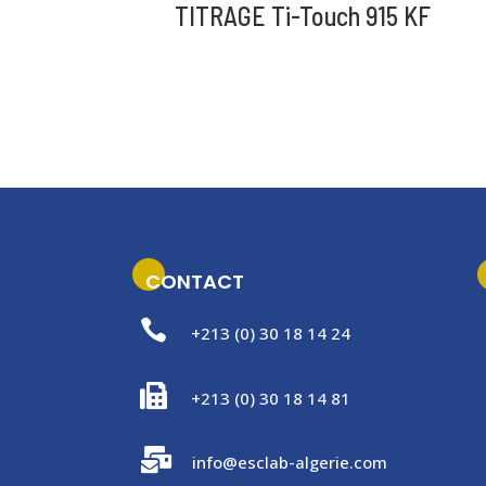
TITRAGE Ti-Touch 915 KF
CONTACT

+213 (0) 30 18 14 24

+213 (0) 30 18 14 81

info@esclab-algerie.com