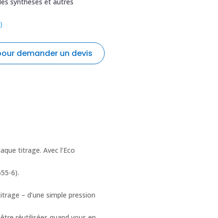
des synthèses et autres
)
 pour demander un devis
Prénom
*
La fonction
*
aque titrage. Avec l’Eco
55-6).
titrage – d’une simple pression
 être réutilisées quand vous en