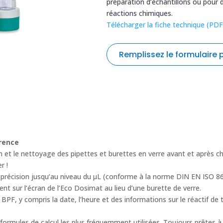
préparation d’échantillons ou pour 
réactions chimiques.
Télécharger la fiche technique (PDF
Remplissez le formulaire
formulaire
Nom
*
de
demande
de
Entreprise / Organisation
*
devis
érence
METRHOM
n et le nettoyage des pipettes et burettes en verre avant et après ch
r !
Nom de produit
*
de précision jusqu’au niveau du µL (conforme à la norme DIN EN ISO 86
t sur l’écran de l’Eco Dosimat au lieu d’une burette de verre.
F, y compris la date, l’heure et des informations sur le réactif de 
Téléphone
*
formules de calcul les plus fréquemment utilisées. Toujours prêtes à