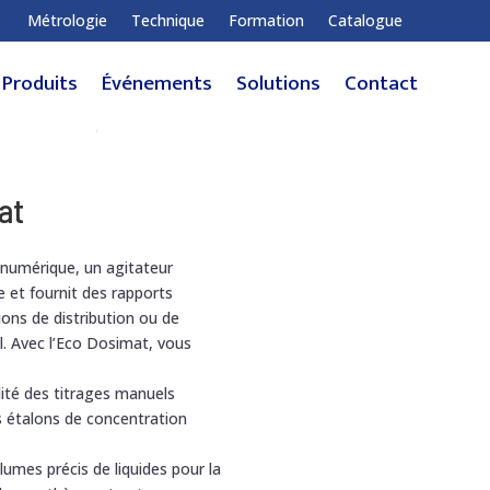
Métrologie
Technique
Formation
Catalogue
Produits
Événements
Solutions
Contact
at
 numérique, un agitateur
e et fournit des rapports
ons de distribution ou de
il. Avec l’Eco Dosimat, vous
lité des titrages manuels
s étalons de concentration
olumes précis de liquides pour la