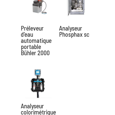
Message
*
Préleveur
Analyseur
d’eau
Phosphax sc
automatique
portable
Bühler 2000
Envoyer
A
l
t
e
r
Analyseur
n
colorimétrique
a