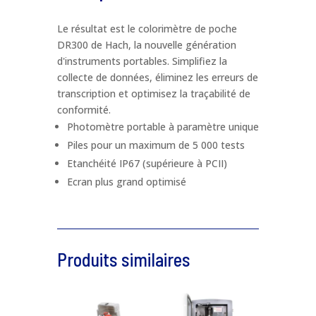
Prénom
*
devis
HACH
Le résultat est le colorimètre de poche
DR300 de Hach, la nouvelle génération
Entreprise / Organisation
*
d'instruments portables. Simplifiez la
collecte de données, éliminez les erreurs de
transcription et optimisez la traçabilité de
conformité.
La fonction
*
Photomètre portable à paramètre unique
Piles pour un maximum de 5 000 tests
Etanchéité IP67 (supérieure à PCII)
Nom de produit
*
Ecran plus grand optimisé
Téléphone
*
Produits similaires
Email
*