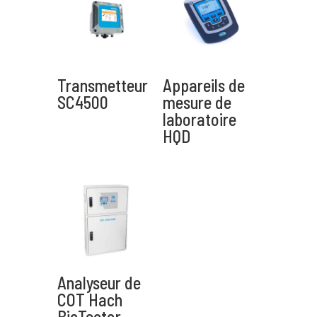
Transmetteur
Appareils de
SC4500
mesure de
laboratoire
HQD
Envoyer
A
l
t
e
r
Analyseur de
n
COT Hach
a
t
BioTector