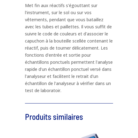
HACH
Met fin aux réactifs s'égouttant sur
l'instrument, sur le sol ou sur vos
Entreprise / Organisation
*
vêtements, pendant que vous bataillez
avec les tubes et paillettes. Il vous suffit de
suivre le code de couleurs et d'associer le
capuchon à la bouteille scellée contenant le
La fonction
*
réactif, puis de tourner délicatement. Les
fonctions d'entrée et sortie pour
échantillons ponctuels permettent l'analyse
Nom de produit
*
rapide d'un échantillon ponctuel versé dans
l'analyseur et facilitent le retrait d'un
échantillon de l'analyseur à vérifier dans un
Téléphone
*
test de laboratoir.
Email
*
Produits similaires
Message
*