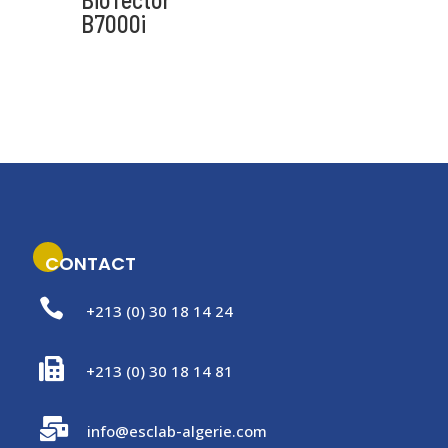
i
B7000i
v
e
:
CONTACT

+213 (0) 30 18 14 24

+213 (0) 30 18 14 81

info@esclab-algerie.com