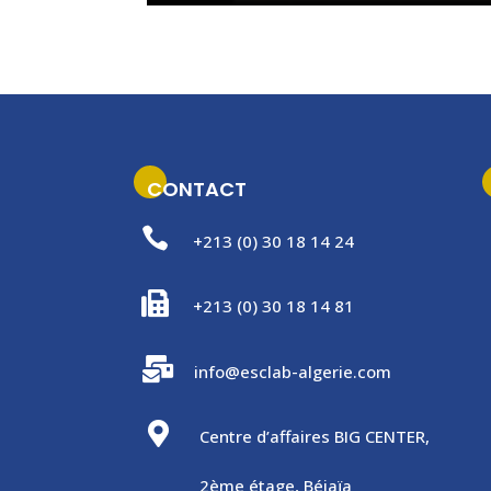
CONTACT

+213 (0) 30 18 14 24

+213 (0) 30 18 14 81

info@esclab-algerie.com

Centre d’affaires BIG CENTER,
2ème étage, Béjaïa