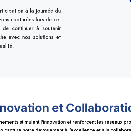
.
ticipation à la Journée du
vons capturées lors de cet
de continuer à soutenir
che avec nos solutions et
alité.
nnovation et Collaborati
ements stimulent l’innovation et renforcent les réseaux pr
o capture notre dévouement à l’excellence et à la collabora